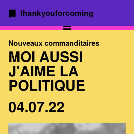
thankyouforcoming
Nouveaux commanditaires
MOI AUSSI
J'AIME LA
POLITIQUE
04.07.22